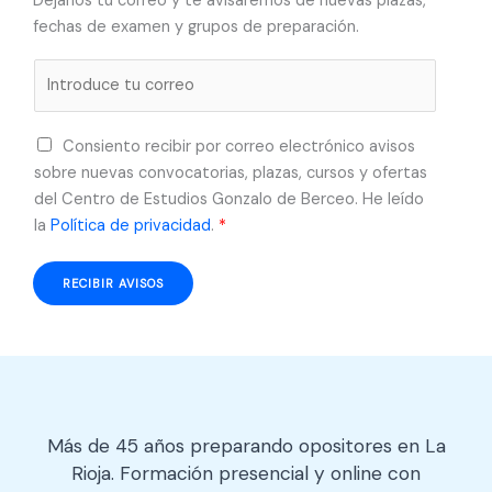
Déjanos tu correo y te avisaremos de nuevas plazas,
fechas de examen y grupos de preparación.
C
o
r
A
Consiento recibir por correo electrónico avisos
r
c
sobre nuevas convocatorias, plazas, cursos y ofertas
e
u
del Centro de Estudios Gonzalo de Berceo. He leído
o
e
la
Política de privacidad
.
*
e
r
l
d
e
RECIBIR AVISOS
o
c
R
t
G
r
P
ó
D
n
*
i
Más de 45 años preparando opositores en La
c
Rioja. Formación presencial y online con