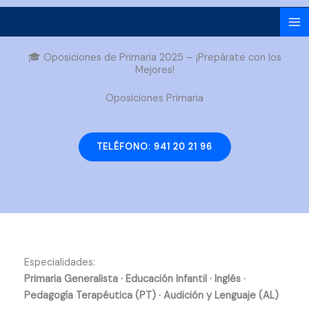
Ir
al
contenido
🎓 Oposiciones de Primaria 2025 – ¡Prepárate con los
Mejores!
Oposiciones Primaria
TELÉFONO: 941 20 21 96
Especialidades:
Primaria Generalista · Educación Infantil · Inglés ·
Pedagogía Terapéutica (PT) · Audición y Lenguaje (AL)