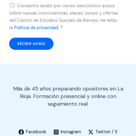
A
Consiento recibir por correo electrónico avisos
r
c
sobre nuevas convocatorias, plazas, cursos y ofertas
e
u
del Centro de Estudios Gonzalo de Berceo. He leído
o
e
la
Política de privacidad
.
*
e
r
l
d
e
RECIBIR AVISOS
o
c
R
t
G
r
P
ó
D
n
*
i
Más de 45 años preparando opositores en La
c
Rioja. Formación presencial y online con
o
seguimiento real.
Facebook
Instagram
Twitter / X