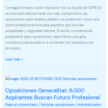
la
ayuda
Consigue Empleo como Opositor con la Ayuda del SEPE En
del
un mercado laboral cada vez más competitivo, las
SEPE
oposiciones para empleo público se presentan como una
oportunidad atractiva para aquellos que buscan
estabilidad y seguridad laboral. Si estás considerando
prepararte para oposiciones, aquí tienes una guía
completa para ayudarte a entender los requisitos, los
procesos
Leer más »
Oposiciones
Generalitat:
Oposiciones Generalitat: 6,000
6,000
Aspirantes
Aspirantes Buscan Futuro Profesional
Buscan
Deja un comentario
/
Noticias oposiciones
/
Administrador
Futuro