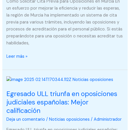
en
Cómo Solicitar Cita Previa para Oposiciones en Murcia En
Murcia
un esfuerzo por mejorar la eficiencia y reducir las esperas,
la región de Murcia ha implementado un sistema de cita
previa para various trámites, incluyendo las oposiciones y
procesos de acreditación para el personal público. Si estás
preparándote para una oposición o necesitas acreditar tus
habilidades,
Leer más »
Egresado
ULL
Egresado ULL triunfa en oposiciones
triunfa
en
judiciales españolas: Mejor
oposiciones
calificación
judiciales
Deja un comentario
/
Noticias oposiciones
/
Administrador
españolas:
Mejor
Egresado ULL triunfa en oposiciones judiciales españolas: