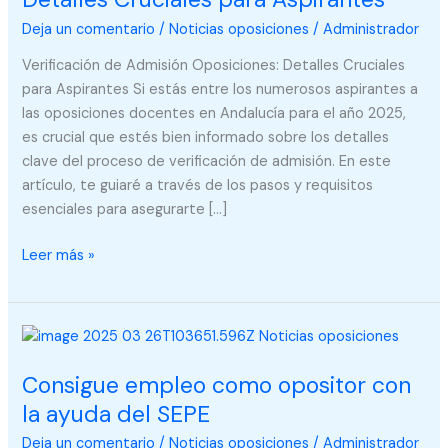
Detalles
Deja un comentario
/
Noticias oposiciones
/
Administrador
Cruciales
para
Verificación de Admisión Oposiciones: Detalles Cruciales
Aspirantes
para Aspirantes Si estás entre los numerosos aspirantes a
las oposiciones docentes en Andalucía para el año 2025,
es crucial que estés bien informado sobre los detalles
clave del proceso de verificación de admisión. En este
artículo, te guiaré a través de los pasos y requisitos
esenciales para asegurarte […]
Leer más »
Consigue
empleo
Consigue empleo como opositor con
como
opositor
la ayuda del SEPE
con
Deja un comentario
/
Noticias oposiciones
/
Administrador