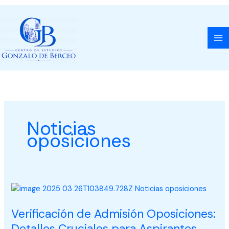
Ir
al
contenido
Noticias
oposiciones
Verificación
de
Verificación de Admisión Oposiciones:
Admisión
Oposiciones:
Detalles Cruciales para Aspirantes