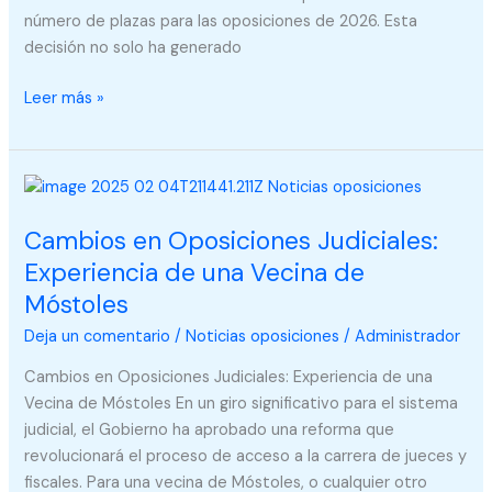
número de plazas para las oposiciones de 2026. Esta
decisión no solo ha generado
Leer más »
Cambios
en
Cambios en Oposiciones Judiciales:
Oposiciones
Judiciales:
Experiencia de una Vecina de
Experiencia
Móstoles
de
Deja un comentario
/
Noticias oposiciones
/
Administrador
una
Vecina
Cambios en Oposiciones Judiciales: Experiencia de una
de
Vecina de Móstoles En un giro significativo para el sistema
Móstoles
judicial, el Gobierno ha aprobado una reforma que
revolucionará el proceso de acceso a la carrera de jueces y
fiscales. Para una vecina de Móstoles, o cualquier otro