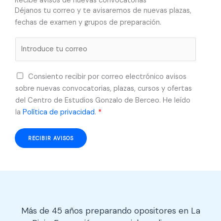
Recibe avisos de nuevas convocatorias
Déjanos tu correo y te avisaremos de nuevas plazas,
fechas de examen y grupos de preparación.
C
o
r
A
Consiento recibir por correo electrónico avisos
r
c
sobre nuevas convocatorias, plazas, cursos y ofertas
e
u
del Centro de Estudios Gonzalo de Berceo. He leído
o
e
la
Política de privacidad
.
*
e
r
l
d
e
RECIBIR AVISOS
o
c
R
t
G
r
P
ó
D
n
*
i
Más de 45 años preparando opositores en La
c