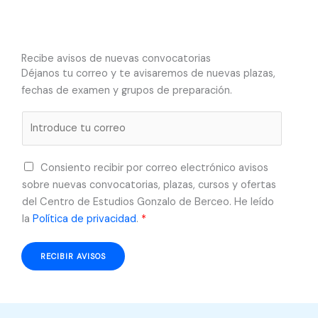
Recibe avisos de nuevas convocatorias
Déjanos tu correo y te avisaremos de nuevas plazas,
fechas de examen y grupos de preparación.
C
o
r
A
Consiento recibir por correo electrónico avisos
r
c
sobre nuevas convocatorias, plazas, cursos y ofertas
e
u
del Centro de Estudios Gonzalo de Berceo. He leído
o
e
la
Política de privacidad
.
*
e
r
l
d
e
RECIBIR AVISOS
o
c
R
t
G
r