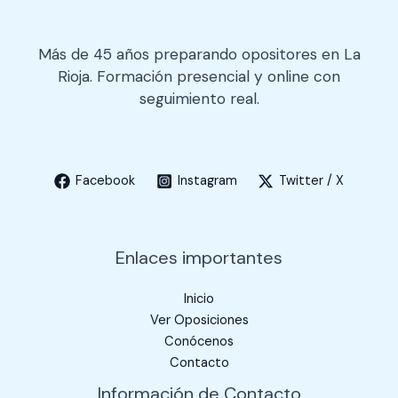
P
ó
D
n
*
i
Más de 45 años preparando opositores en La
c
Rioja. Formación presencial y online con
o
seguimiento real.
Facebook
Instagram
Twitter / X
Enlaces importantes
Inicio
Ver Oposiciones
Conócenos
Contacto
Información de Contacto